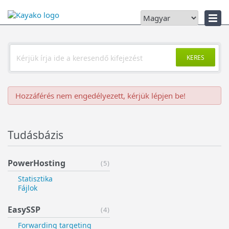
Hibaelhárító
KERES
Hozzáférés nem engedélyezett, kérjük lépjen be!
Tudásbázis
PowerHosting
(5)
Statisztika
Fájlok
EasySSP
(4)
Forwarding targeting