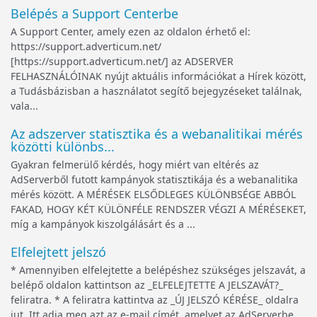
Belépés a Support Centerbe
A Support Center, amely ezen az oldalon érhető el:
https://support.adverticum.net/
[https://support.adverticum.net/] az ADSERVER
FELHASZNÁLÓINAK nyújt aktuális információkat a Hírek között,
a Tudásbázisban a használatot segítő bejegyzéseket találnak,
vala...
Az adszerver statisztika és a webanalitikai mérés
közötti különbs...
Gyakran felmerülő kérdés, hogy miért van eltérés az
AdServerből futott kampányok statisztikája és a webanalitika
mérés között. A MÉRÉSEK ELSŐDLEGES KÜLÖNBSÉGE ABBÓL
FAKAD, HOGY KÉT KÜLÖNFÉLE RENDSZER VÉGZI A MÉRÉSEKET,
míg a kampányok kiszolgálásárt és a ...
Elfelejtett jelszó
* Amennyiben elfelejtette a belépéshez szükséges jelszavát, a
belépő oldalon kattintson az _ELFELEJTETTE A JELSZAVÁT?_
feliratra. * A feliratra kattintva az _ÚJ JELSZÓ KÉRÉSE_ oldalra
jut. Itt adja meg azt az e-mail címét, amelyet az AdServerbe