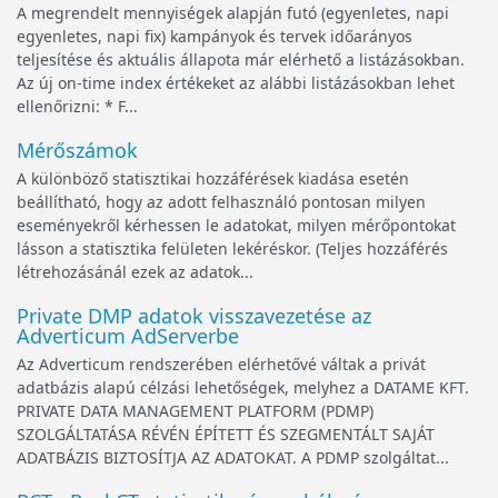
A megrendelt mennyiségek alapján futó (egyenletes, napi
egyenletes, napi fix) kampányok és tervek időarányos
teljesítése és aktuális állapota már elérhető a listázásokban.
Az új on-time index értékeket az alábbi listázásokban lehet
ellenőrizni: * F...
Mérőszámok
A különböző statisztikai hozzáférések kiadása esetén
beállítható, hogy az adott felhasználó pontosan milyen
eseményekről kérhessen le adatokat, milyen mérőpontokat
lásson a statisztika felületen lekéréskor. (Teljes hozzáférés
létrehozásánál ezek az adatok...
Private DMP adatok visszavezetése az
Adverticum AdServerbe
Az Adverticum rendszerében elérhetővé váltak a privát
adatbázis alapú célzási lehetőségek, melyhez a DATAME KFT.
PRIVATE DATA MANAGEMENT PLATFORM (PDMP)
SZOLGÁLTATÁSA RÉVÉN ÉPÍTETT ÉS SZEGMENTÁLT SAJÁT
ADATBÁZIS BIZTOSÍTJA AZ ADATOKAT. A PDMP szolgáltat...