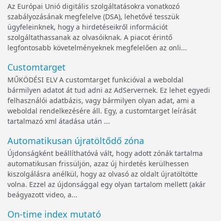
Az Európai Unió digitális szolgáltatásokra vonatkozó
szabályozásának megfelelve (DSA), lehetővé tesszük
ügyfeleinknek, hogy a hirdetéseikről információt
szolgáltathassanak az olvasóiknak. A piacot érintő
legfontosabb követelményeknek megfelelően az onli...
Customtarget
MŰKÖDÉSI ELV A customtarget funkcióval a weboldal
bármilyen adatot át tud adni az AdServernek. Ez lehet egyedi
felhasználói adatbázis, vagy bármilyen olyan adat, ami a
weboldal rendelkezésére áll. Egy, a customtarget leírását
tartalmazó xml átadása után ...
Automatikusan újratöltődő zóna
Újdonságként beállíthatóvá vált, hogy adott zónák tartalma
automatikusan frissüljön, azaz új hirdetés kerülhessen
kiszolgálásra anélkül, hogy az olvasó az oldalt újratöltötte
volna. Ezzel az újdonsággal egy olyan tartalom mellett (akár
beágyazott video, a...
On-time index mutató