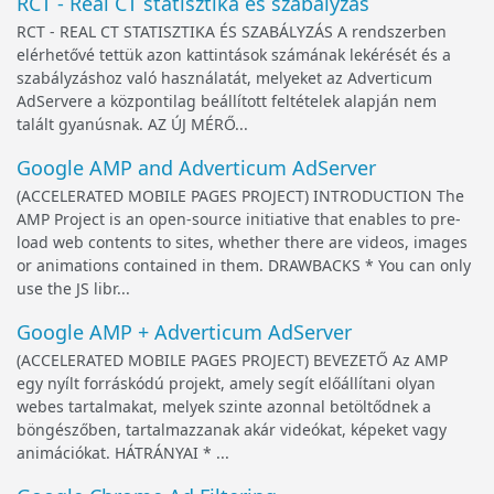
RCT - Real CT statisztika és szabályzás
RCT - REAL CT STATISZTIKA ÉS SZABÁLYZÁS A rendszerben
elérhetővé tettük azon kattintások számának lekérését és a
szabályzáshoz való használatát, melyeket az Adverticum
AdServere a központilag beállított feltételek alapján nem
talált gyanúsnak. AZ ÚJ MÉRŐ...
Google AMP and Adverticum AdServer
(ACCELERATED MOBILE PAGES PROJECT) INTRODUCTION The
AMP Project is an open-source initiative that enables to pre-
load web contents to sites, whether there are videos, images
or animations contained in them. DRAWBACKS * You can only
use the JS libr...
Google AMP + Adverticum AdServer
(ACCELERATED MOBILE PAGES PROJECT) BEVEZETŐ Az AMP
egy nyílt forráskódú projekt, amely segít előállítani olyan
webes tartalmakat, melyek szinte azonnal betöltődnek a
böngészőben, tartalmazzanak akár videókat, képeket vagy
animációkat. HÁTRÁNYAI * ...