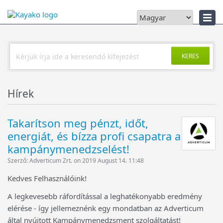
Hibaelhárító
KERES
Hírek
Takarítson meg pénzt, időt,
energiát, és bízza profi csapatra a
kampánymenedzselést!
Szerző: Adverticum Zrt. on 2019 August 14. 11:48
Kedves Felhasználóink!
A legkevesebb ráfordítással a leghatékonyabb eredmény
elérése - így jellemeznénk egy mondatban az Adverticum
által nyújtott Kampánymenedzsment szolgáltatást!