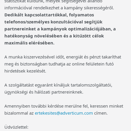
statisztikát küldünk, melyek segítségével állandó
információval rendelkezhet a kampány sikerességéről.
Dedikált kapcsolattartókkal, folyamatos
telefonos/személyes konzultációval segítjük
partnereinket a kampányok optimalizációjában, a
hatékonyság növelésében és a kitűzött célok
maximális elérésében.
A munka kiszervezésével időt, energiát és pénzt takaríthat
meg és biztonságban tudhatja az online felületein futó
hirdetések kezelését.
A szolgáltatást egyaránt kínáljuk tartalomszolgáltatói,
ügynökségi és hálózati partnereinknek.
Amennyiben további kérdése merülne fel, keressen minket
bizalommal az
ertekesites@adverticum.com
címen.
Üdvözlettel: