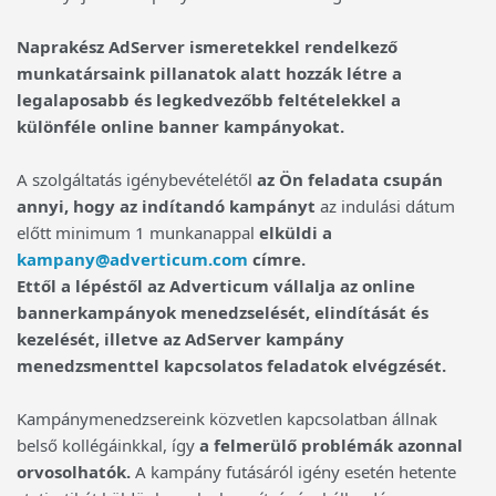
Naprakész AdServer ismeretekkel rendelkező
munkatársaink pillanatok alatt hozzák létre a
legalaposabb és legkedvezőbb feltételekkel a
különféle online banner kampányokat.
A szolgáltatás igénybevételétől
az Ön feladata csupán
annyi, hogy az indítandó kampányt
az indulási dátum
előtt minimum 1 munkanappal
elküldi a
kampany@adverticum.com
címre.
Ettől a lépéstől az Adverticum vállalja az online
bannerkampányok menedzselését, elindítását és
kezelését, illetve az AdServer kampány
menedzsmenttel kapcsolatos feladatok elvégzését.
Kampánymenedzsereink közvetlen kapcsolatban állnak
belső kollégáinkkal, így
a felmerülő problémák azonnal
orvosolhatók.
A kampány futásáról igény esetén hetente